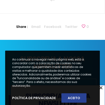
Share :
Email
Facebook
Twitter
0
SUBSCREVA A NOSSA
Ao continuar a navegar nesta página web, está a
concordar com a colocação de cookies no seu
NEWSLETTER
computador que permitem medir estatísticas de
visitas e melhorar a qualidade dos conteúdos
oferecidos. Adicionalmente, poderemos utilizar cookies
de "funcionalidade ou de análise" e cookies de
“terceiro”. Para o efeito, necessitamos da sua
×
autorização.
SUBSCREVA A NOSSA
POLÍTICA DE PRIVACIDADE
ACEITO
NEWSLETTER