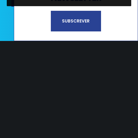
Li e aceito a
Política de Privacidade e
SUBSCREVER
Termos de Utilização*
CAMPOS
Estrada Nacional 356, nº65 Campos
2405-009 Maceira LRA – PORTUGAL
T.
+351 244 545 790