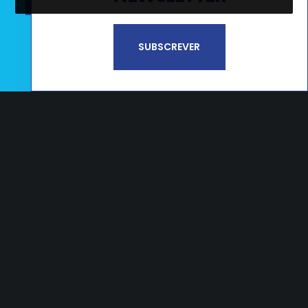
Li e aceito a
Política de Privacidade e
SUBSCREVER
Termos de Utilização*
CAMPOS
Estrada Nacional 356, nº65 Campos
2405-009 Maceira LRA – PORTUGAL
T.
+351 244 545 790