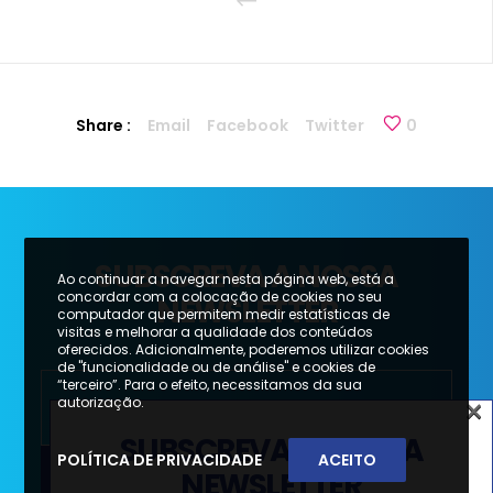
Share :
Email
Facebook
Twitter
0
SUBSCREVA A NOSSA
Ao continuar a navegar nesta página web, está a
concordar com a colocação de cookies no seu
NEWSLETTER
computador que permitem medir estatísticas de
visitas e melhorar a qualidade dos conteúdos
oferecidos. Adicionalmente, poderemos utilizar cookies
de "funcionalidade ou de análise" e cookies de
“terceiro”. Para o efeito, necessitamos da sua
×
autorização.
SUBSCREVA A NOSSA
POLÍTICA DE PRIVACIDADE
ACEITO
NEWSLETTER