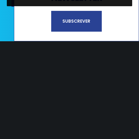
Li e aceito a
Política de Privacidade e
SUBSCREVER
Termos de Utilização*
CAMPOS
Estrada Nacional 356, nº65 Campos
2405-009 Maceira LRA – PORTUGAL
T.
+351 244 545 790