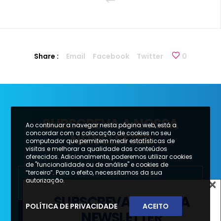
Share :
Email
Facebook
Twitter
0
SUBSCREVA A NOSSA
Ao continuar a navegar nesta página web, está a
concordar com a colocação de cookies no seu
NEWSLETTER
computador que permitem medir estatísticas de
visitas e melhorar a qualidade dos conteúdos
oferecidos. Adicionalmente, poderemos utilizar cookies
de "funcionalidade ou de análise" e cookies de
“terceiro”. Para o efeito, necessitamos da sua
×
autorização.
SUBSCREVA A NOSSA
POLÍTICA DE PRIVACIDADE
ACEITO
NEWSLETTER