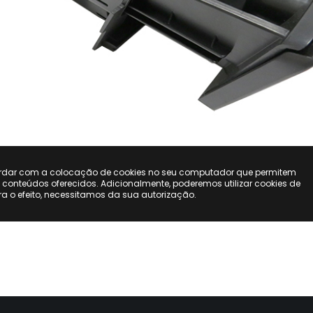
ordar com a colocação de cookies no seu computador que permitem
s conteúdos oferecidos. Adicionalmente, poderemos utilizar cookies de
ara o efeito, necessitamos da sua autorização.