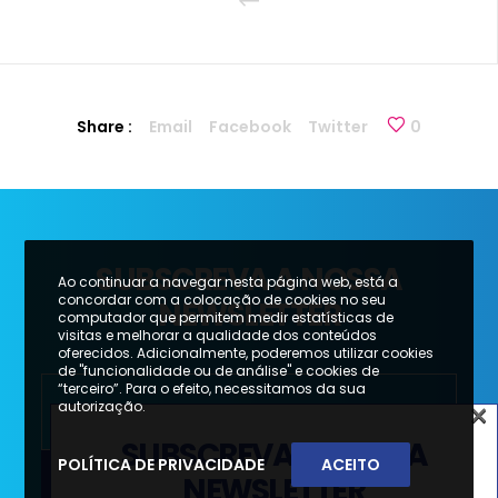
Share :
Email
Facebook
Twitter
0
SUBSCREVA A NOSSA
Ao continuar a navegar nesta página web, está a
concordar com a colocação de cookies no seu
NEWSLETTER
computador que permitem medir estatísticas de
visitas e melhorar a qualidade dos conteúdos
oferecidos. Adicionalmente, poderemos utilizar cookies
de "funcionalidade ou de análise" e cookies de
“terceiro”. Para o efeito, necessitamos da sua
×
autorização.
SUBSCREVA A NOSSA
POLÍTICA DE PRIVACIDADE
ACEITO
NEWSLETTER