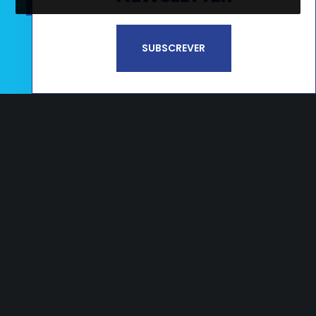
Li e aceito a
Política de Privacidade e
SUBSCREVER
Termos de Utilização*
CAMPOS
Estrada Nacional 356, nº65 Campos
2405-009 Maceira LRA – PORTUGAL
T.
+351 244 545 790