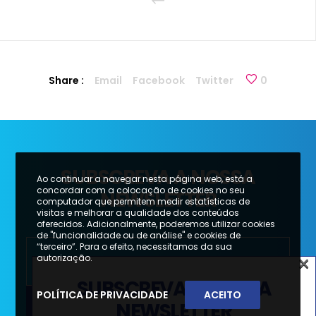
Share :
Email
Facebook
Twitter
0
SUBSCREVA A NOSSA
Ao continuar a navegar nesta página web, está a
concordar com a colocação de cookies no seu
NEWSLETTER
computador que permitem medir estatísticas de
visitas e melhorar a qualidade dos conteúdos
oferecidos. Adicionalmente, poderemos utilizar cookies
de "funcionalidade ou de análise" e cookies de
“terceiro”. Para o efeito, necessitamos da sua
×
autorização.
SUBSCREVA A NOSSA
POLÍTICA DE PRIVACIDADE
ACEITO
NEWSLETTER