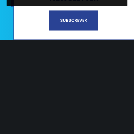
Li e aceito a
Política de Privacidade e
SUBSCREVER
Termos de Utilização*
CAMPOS
Estrada Nacional 356, nº65 Campos
2405-009 Maceira LRA – PORTUGAL
T.
+351 244 545 790