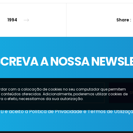
1994
Share :
CREVA A NOSSA NEWSL
ordar com a colocação de cookies no seu computador que permitem
s conteúdos oferecidos. Adicionalmente, poderemos utilizar cookies de
ara o efeito, necessitamos da sua autorização.
Li e aceito a
Política de Privacidade e Termos de Utilizaç