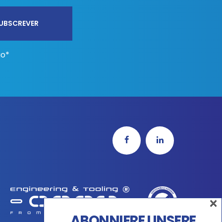
ão*
×
×
ABONNIERE UNSERE