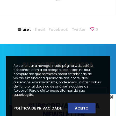
Share :
Email
Facebook
Twitter
0
SUBSCREVA A NOSSA
Ao continuar a navegar nesta página web, está a
concordar com a colocação de cookies no seu
NEWSLETTER
computador que permitem medir estatísticas de
visitas e melhorar a qualidade dos conteúdos
oferecidos. Adicionalmente, poderemos utilizar cookies
de "funcionalidade ou de análise" e cookies de
“terceiro”. Para o efeito, necessitamos da sua
×
autorização.
SUBSCREVA A NOSSA
POLÍTICA DE PRIVACIDADE
ACEITO
NEWSLETTER