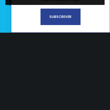
Li e aceito a
Política de Privacidade e
SUBSCREVER
Termos de Utilização*
CAMPOS
Estrada Nacional 356, nº65 Campos
2405-009 Maceira LRA – PORTUGAL
T.
+351 244 545 790