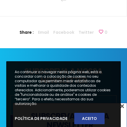
Share :
Email
Facebook
Twitter
0
SUBSCREVA A NOSSA
Ao continuar a navegar nesta página web, está a
concordar com a colocação de cookies no seu
NEWSLETTER
computador que permitem medir estatísticas de
visitas e melhorar a qualidade dos conteúdos
oferecidos. Adicionalmente, poderemos utilizar cookies
de "funcionalidade ou de análise" e cookies de
“terceiro”. Para o efeito, necessitamos da sua
×
autorização.
SUBSCREVA A NOSSA
POLÍTICA DE PRIVACIDADE
ACEITO
NEWSLETTER