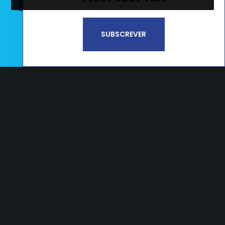
Li e aceito a
Política de Privacidade e
SUBSCREVER
Termos de Utilização*
CAMPOS
Estrada Nacional 356, nº65 Campos
2405-009 Maceira LRA – PORTUGAL
T.
+351 244 545 790