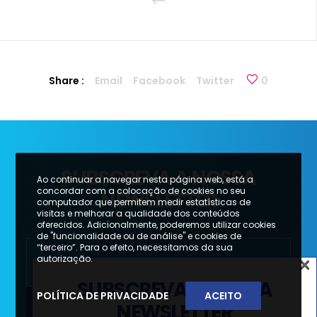
Share :
Email
Facebook
Twitter
0
SUBSCREVA A NOSSA
Ao continuar a navegar nesta página web, está a
concordar com a colocação de cookies no seu
NEWSLETTER
computador que permitem medir estatísticas de
visitas e melhorar a qualidade dos conteúdos
oferecidos. Adicionalmente, poderemos utilizar cookies
de "funcionalidade ou de análise" e cookies de
“terceiro”. Para o efeito, necessitamos da sua
×
autorização.
SUBSCREVA A NOSSA
POLÍTICA DE PRIVACIDADE
ACEITO
NEWSLETTER