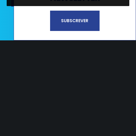
Li e aceito a
Política de Privacidade e
SUBSCREVER
Termos de Utilização*
CAMPOS
Estrada Nacional 356, nº65 Campos
2405-009 Maceira LRA – PORTUGAL
T.
+351 244 545 790