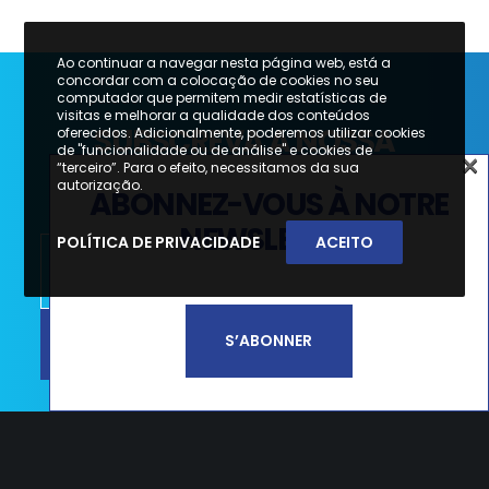
Ao continuar a navegar nesta página web, está a
concordar com a colocação de cookies no seu
computador que permitem medir estatísticas de
visitas e melhorar a qualidade dos conteúdos
SUBSCREVA A NOSSA
oferecidos. Adicionalmente, poderemos utilizar cookies
de "funcionalidade ou de análise" e cookies de
×
NEWSLETTER
“terceiro”. Para o efeito, necessitamos da sua
×
autorização.
ABONNEZ-VOUS À NOTRE
SUBSCREVA A NOSSA
NEWSLETTER
POLÍTICA DE PRIVACIDADE
ACEITO
NEWSLETTER
SUBSCREVER
S’ABONNER
Li e aceito a
Política de Privacidade e
Termos de Utilização*