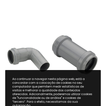
Ao continuar a navegar nesta página web, está a
concordar com a colocação de cookies no seu
computador que permitem medir estatísticas de
visitas e melhorar a qualidade dos conteúdos
oferecidos. Adicionalmente, poderemos utilizar cookies
de "funcionalidade ou de análise" e cookies de
“terceiro”. Para o efeito, necessitamos da sua
autorização.