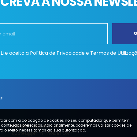
CREVA A NOSSA NEWSL
Li e aceito a
Política de Privacidade e Termos de Utilizaç
ordar com a colocação de cookies no seu computador que permitem
s conteúdos oferecidos. Adicionalmente, poderemos utilizar cookies de
PEDIDOS DE COTAÇÃO
ara o efeito, necessitamos da sua autorização.
quotes@pmm-moldes.com