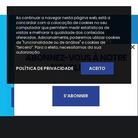
Ao continuar a navegar nesta página web, está a
concordar com a colocação de cookies no seu
computador que permitem medir estatísticas de
visitas e melhorar a qualidade dos conteúdos
SUBSCREVA A NOSSA
oferecidos. Adicionalmente, poderemos utilizar cookies
de "funcionalidade ou de análise" e cookies de
×
NEWSLETTER
“terceiro”. Para o efeito, necessitamos da sua
×
autorização.
ABONNEZ-VOUS À NOTRE
SUBSCREVA A NOSSA
NEWSLETTER
POLÍTICA DE PRIVACIDADE
ACEITO
NEWSLETTER
SUBSCREVER
S’ABONNER
Li e aceito a
Política de Privacidade e
Termos de Utilização*