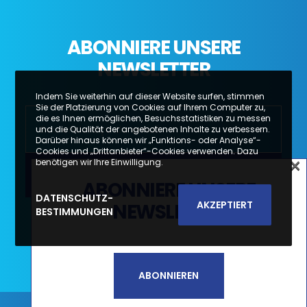
ABONNIERE UNSERE
NEWSLETTER
Indem Sie weiterhin auf dieser Website surfen, stimmen
Sie der Platzierung von Cookies auf Ihrem Computer zu,
die es Ihnen ermöglichen, Besuchsstatistiken zu messen
und die Qualität der angebotenen Inhalte zu verbessern.
Darüber hinaus können wir „Funktions- oder Analyse“-
Cookies und „Drittanbieter“-Cookies verwenden. Dazu
×
benötigen wir Ihre Einwilligung.
×
ABONNIERE UNSERE
SUBSCREVA A NOSSA
DATENSCHUTZ-
AKZEPTIERT
NEWSLETTER
BESTIMMUNGEN
Li e aceito a
Política de Privacidade e
NEWSLETTER
Termos de Utilização*
SUBSCREVER
ABONNIEREN