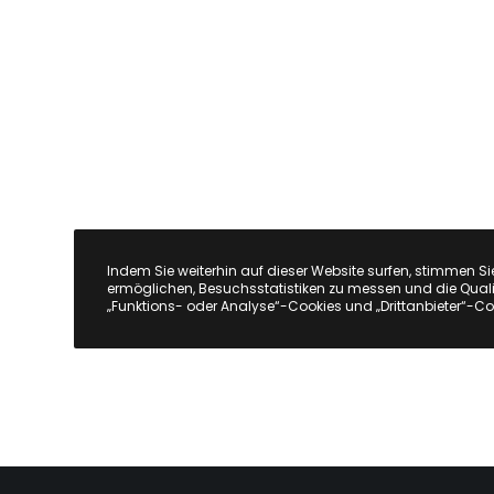
Indem Sie weiterhin auf dieser Website surfen, stimmen Si
ermöglichen, Besuchsstatistiken zu messen und die Quali
„Funktions- oder Analyse“-Cookies und „Drittanbieter“-Co