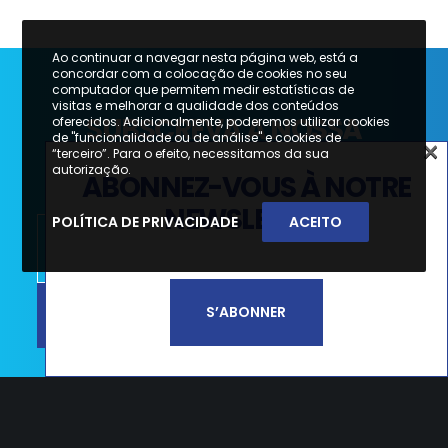
Ao continuar a navegar nesta página web, está a
concordar com a colocação de cookies no seu
computador que permitem medir estatísticas de
visitas e melhorar a qualidade dos conteúdos
SUBSCREVA A NOSSA
oferecidos. Adicionalmente, poderemos utilizar cookies
de "funcionalidade ou de análise" e cookies de
×
NEWSLETTER
“terceiro”. Para o efeito, necessitamos da sua
×
autorização.
ABONNEZ-VOUS À NOTRE
SUBSCREVA A NOSSA
NEWSLETTER
POLÍTICA DE PRIVACIDADE
ACEITO
NEWSLETTER
SUBSCREVER
S’ABONNER
Li e aceito a
Política de Privacidade e
Termos de Utilização*