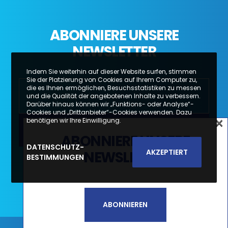
ABONNIERE UNSERE
NEWSLETTER
Indem Sie weiterhin auf dieser Website surfen, stimmen
Sie der Platzierung von Cookies auf Ihrem Computer zu,
die es Ihnen ermöglichen, Besuchsstatistiken zu messen
und die Qualität der angebotenen Inhalte zu verbessern.
Darüber hinaus können wir „Funktions- oder Analyse“-
Cookies und „Drittanbieter“-Cookies verwenden. Dazu
×
benötigen wir Ihre Einwilligung.
×
ABONNIERE UNSERE
SUBSCREVA A NOSSA
DATENSCHUTZ-
AKZEPTIERT
NEWSLETTER
BESTIMMUNGEN
Li e aceito a
Política de Privacidade e
NEWSLETTER
Termos de Utilização*
SUBSCREVER
ABONNIEREN