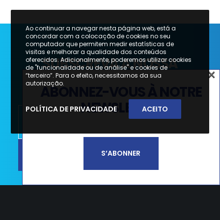
Ao continuar a navegar nesta página web, está a
concordar com a colocação de cookies no seu
computador que permitem medir estatísticas de
visitas e melhorar a qualidade dos conteúdos
SUBSCREVA A NOSSA
oferecidos. Adicionalmente, poderemos utilizar cookies
de "funcionalidade ou de análise" e cookies de
×
NEWSLETTER
“terceiro”. Para o efeito, necessitamos da sua
×
autorização.
ABONNEZ-VOUS À NOTRE
SUBSCREVA A NOSSA
NEWSLETTER
POLÍTICA DE PRIVACIDADE
ACEITO
NEWSLETTER
SUBSCREVER
S’ABONNER
Li e aceito a
Política de Privacidade e
Termos de Utilização*