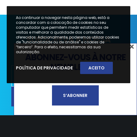
Ao continuar a navegar nesta página web, está a
concordar com a colocação de cookies no seu
computador que permitem medir estatísticas de
visitas e melhorar a qualidade dos conteúdos
SUBSCREVA A NOSSA
oferecidos. Adicionalmente, poderemos utilizar cookies
de "funcionalidade ou de análise" e cookies de
×
NEWSLETTER
“terceiro”. Para o efeito, necessitamos da sua
×
autorização.
ABONNEZ-VOUS À NOTRE
SUBSCREVA A NOSSA
NEWSLETTER
POLÍTICA DE PRIVACIDADE
ACEITO
NEWSLETTER
SUBSCREVER
S’ABONNER
Li e aceito a
Política de Privacidade e
Termos de Utilização*