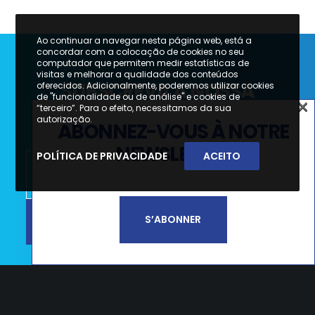
Ao continuar a navegar nesta página web, está a
concordar com a colocação de cookies no seu
computador que permitem medir estatísticas de
visitas e melhorar a qualidade dos conteúdos
SUBSCREVA A NOSSA
oferecidos. Adicionalmente, poderemos utilizar cookies
de "funcionalidade ou de análise" e cookies de
×
NEWSLETTER
“terceiro”. Para o efeito, necessitamos da sua
×
autorização.
ABONNEZ-VOUS À NOTRE
SUBSCREVA A NOSSA
NEWSLETTER
POLÍTICA DE PRIVACIDADE
ACEITO
NEWSLETTER
SUBSCREVER
S’ABONNER
Li e aceito a
Política de Privacidade e
Termos de Utilização*