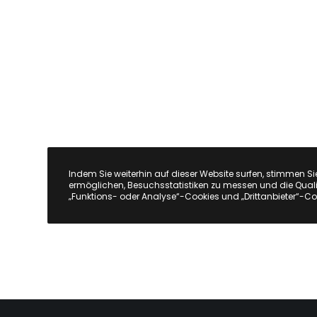
Indem Sie weiterhin auf dieser Website surfen, stimmen Si
ermöglichen, Besuchsstatistiken zu messen und die Quali
„Funktions- oder Analyse“-Cookies und „Drittanbieter“-Co