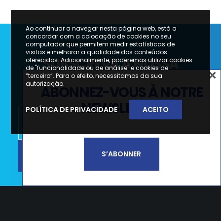
Ao continuar a navegar nesta página web, está a
concordar com a colocação de cookies no seu
computador que permitem medir estatísticas de
visitas e melhorar a qualidade dos conteúdos
SUBSCREVA A NOSSA
oferecidos. Adicionalmente, poderemos utilizar cookies
de "funcionalidade ou de análise" e cookies de
×
NEWSLETTER
“terceiro”. Para o efeito, necessitamos da sua
×
autorização.
ABONNEZ-VOUS À NOTRE
SUBSCREVA A NOSSA
NEWSLETTER
POLÍTICA DE PRIVACIDADE
ACEITO
NEWSLETTER
SUBSCREVER
S’ABONNER
Li e aceito a
Política de Privacidade e
Termos de Utilização*