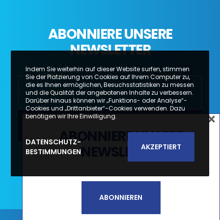
ABONNIERE UNSERE
NEWSLETTER
Indem Sie weiterhin auf dieser Website surfen, stimmen
Sie der Platzierung von Cookies auf Ihrem Computer zu,
die es Ihnen ermöglichen, Besuchsstatistiken zu messen
und die Qualität der angebotenen Inhalte zu verbessern.
Darüber hinaus können wir „Funktions- oder Analyse“-
Cookies und „Drittanbieter“-Cookies verwenden. Dazu
×
benötigen wir Ihre Einwilligung.
×
ABONNIERE UNSERE
SUBSCREVA A NOSSA
DATENSCHUTZ-
AKZEPTIERT
NEWSLETTER
BESTIMMUNGEN
Li e aceito a
Política de Privacidade e
NEWSLETTER
Termos de Utilização*
SUBSCREVER
ABONNIEREN