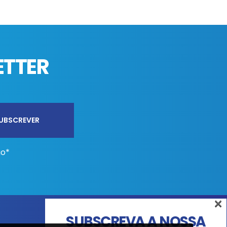
ETTER
ão*
×
SUBSCREVA A NOSSA