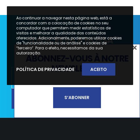
Ao continuar a navegar nesta página web, está a
concordar com a colocação de cookies no seu
computador que permitem medir estatísticas de
visitas e melhorar a qualidade dos conteúdos
SUBSCREVA A NOSSA
oferecidos. Adicionalmente, poderemos utilizar cookies
de "funcionalidade ou de análise" e cookies de
×
NEWSLETTER
“terceiro”. Para o efeito, necessitamos da sua
×
autorização.
ABONNEZ-VOUS À NOTRE
SUBSCREVA A NOSSA
NEWSLETTER
POLÍTICA DE PRIVACIDADE
ACEITO
NEWSLETTER
SUBSCREVER
S’ABONNER
Li e aceito a
Política de Privacidade e
Termos de Utilização*