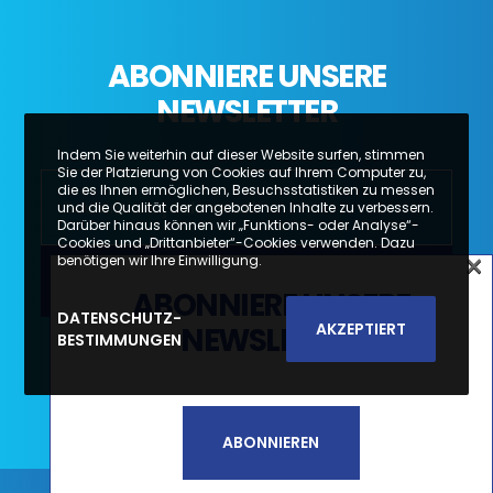
ABONNIERE UNSERE
NEWSLETTER
Indem Sie weiterhin auf dieser Website surfen, stimmen
Sie der Platzierung von Cookies auf Ihrem Computer zu,
die es Ihnen ermöglichen, Besuchsstatistiken zu messen
und die Qualität der angebotenen Inhalte zu verbessern.
Darüber hinaus können wir „Funktions- oder Analyse“-
Cookies und „Drittanbieter“-Cookies verwenden. Dazu
×
benötigen wir Ihre Einwilligung.
×
ABONNIERE UNSERE
SUBSCREVA A NOSSA
DATENSCHUTZ-
AKZEPTIERT
NEWSLETTER
BESTIMMUNGEN
Li e aceito a
Política de Privacidade e
NEWSLETTER
Termos de Utilização*
SUBSCREVER
ABONNIEREN