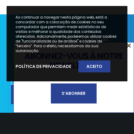
Ao continuar a navegar nesta página web, está a
concordar com a colocação de cookies no seu
computador que permitem medir estatísticas de
visitas e melhorar a qualidade dos conteúdos
SUBSCREVA A NOSSA
oferecidos. Adicionalmente, poderemos utilizar cookies
de "funcionalidade ou de análise" e cookies de
×
NEWSLETTER
“terceiro”. Para o efeito, necessitamos da sua
×
autorização.
ABONNEZ-VOUS À NOTRE
SUBSCREVA A NOSSA
NEWSLETTER
POLÍTICA DE PRIVACIDADE
ACEITO
NEWSLETTER
SUBSCREVER
S’ABONNER
Li e aceito a
Política de Privacidade e
Termos de Utilização*