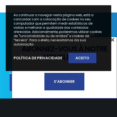
Ao continuar a navegar nesta página web, está a
concordar com a colocação de cookies no seu
computador que permitem medir estatísticas de
visitas e melhorar a qualidade dos conteúdos
SUBSCREVA A NOSSA
oferecidos. Adicionalmente, poderemos utilizar cookies
de "funcionalidade ou de análise" e cookies de
×
NEWSLETTER
“terceiro”. Para o efeito, necessitamos da sua
×
autorização.
ABONNEZ-VOUS À NOTRE
SUBSCREVA A NOSSA
NEWSLETTER
POLÍTICA DE PRIVACIDADE
ACEITO
NEWSLETTER
SUBSCREVER
S’ABONNER
Li e aceito a
Política de Privacidade e
Termos de Utilização*