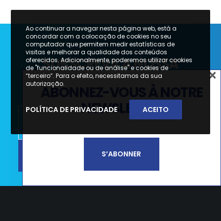
Ao continuar a navegar nesta página web, está a
concordar com a colocação de cookies no seu
computador que permitem medir estatísticas de
visitas e melhorar a qualidade dos conteúdos
SUBSCREVA A NOSSA
oferecidos. Adicionalmente, poderemos utilizar cookies
de "funcionalidade ou de análise" e cookies de
×
NEWSLETTER
“terceiro”. Para o efeito, necessitamos da sua
×
autorização.
ABONNEZ-VOUS À NOTRE
SUBSCREVA A NOSSA
NEWSLETTER
POLÍTICA DE PRIVACIDADE
ACEITO
NEWSLETTER
SUBSCREVER
S’ABONNER
Li e aceito a
Política de Privacidade e
Termos de Utilização*