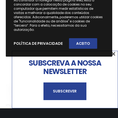
Ao continuar a navegar nesta página web, está a
concordar com a colocação de cookies no seu
computador que permitem medir estatísticas de
visitas e melhorar a qualidade dos conteúdos
Chromed Bezel Daimler
oferecidos. Adicionalmente, poderemos utilizar cookies
de "funcionalidade ou de análise" e cookies de
“terceiro”. Para o efeito, necessitamos da sua
autorização.
POLÍTICA DE PRIVACIDADE
ACEITO
×
SUBSCREVA A NOSSA
NEWSLETTER
SUBSCREVER