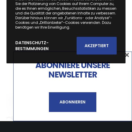
Sie der Platzierung von Cookies auf Ihrem Computer zu,
die es Ihnen ermöglichen, Besuchsstatistiken zu messen
und die Qualität der angebotenen Inhalte zu verbessern.
Chromed Bezel Daimler
Darüber hinaus können wir „Funktions- oder Analyse“-
Cookies und „Drittanbieter“-Cookies verwenden. Dazu
benötigen wir Ihre Einwilligung.
DATENSCHUTZ-
AKZEPTIERT
BESTIMMUNGEN
×
×
ABONNIERE UNSERE
SUBSCREVA A NOSSA
NEWSLETTER
NEWSLETTER
SUBSCREVER
ABONNIEREN