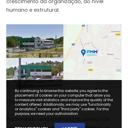
crescimento da organização, ao nível
humano e estrutural.
By continuing to browse this website, you agree to the
placement of cookies on your computer that allow you
to measure visit statistics and improve the quality of the
[:es]
content offered. Additionally, we may use "functionality
or analytics" cookies and "third party" cookies. For this
purpose, we need your authorization.
Procurando uma melhoria no serviço de
qualidade prestado aos seus clientes, a